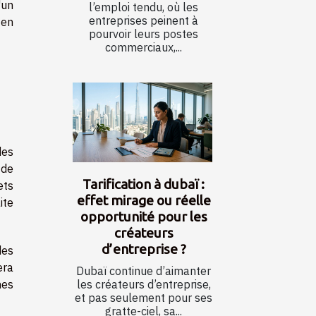
'un
l’emploi tendu, où les
entreprises peinent à
 en
pourvoir leurs postes
commerciaux,...
des
 de
Tarification à dubaï :
ets
effet mirage ou réelle
ite
opportunité pour les
créateurs
d’entreprise ?
des
era
Dubaï continue d’aimanter
les créateurs d’entreprise,
mes
et pas seulement pour ses
gratte-ciel, sa...