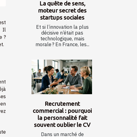
La quête de sens,
moteur secret des
startups sociales
est
Et si l’innovation la plus
 Il
décisive n’était pas
e ?
technologique, mais
morale ? En France, les...
t.
ent
éjà
ses
Recrutement
 en
commercial : pourquoi
vez
la personnalité fait
souvent oublier le CV
ute
Dans un marché de