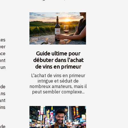
les
ver
Guide ultime pour
nce
débuter dans l'achat
ont
de vins en primeur
 un
L'achat de vins en primeur
intrigue et séduit de
nombreux amateurs, mais il
 de
peut sembler complexe...
ans
ant
ins
 de