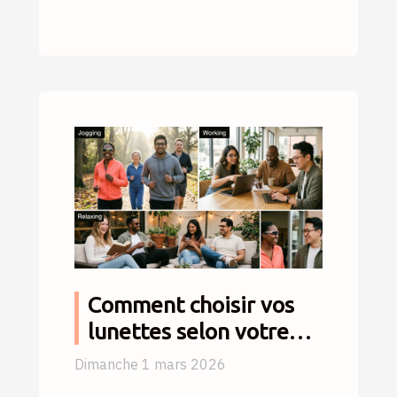
Comment choisir vos
lunettes selon votre
style de vie quotidien ?
Dimanche 1 mars 2026