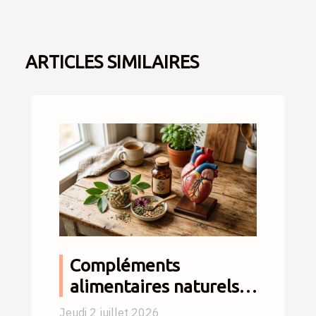
ARTICLES SIMILAIRES
Compléments
alimentaires naturels :
alliés ou obstacles pour
Jeudi 2 juillet 2026