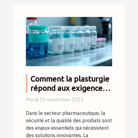
Comment la plasturgie
répond aux exigences
strictes du secteur
Mardi 25 novembre 2025
pharmaceutique ?
Dans le secteur pharmaceutique, la
sécurité et la qualité des produits sont
des enjeux essentiels qui nécessitent
des solutions innovantes. La