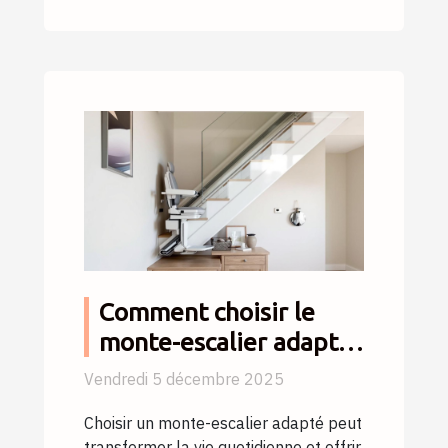
Comment choisir le
monte-escalier adapté
à vos besoins ?
Vendredi 5 décembre 2025
Choisir un monte-escalier adapté peut
transformer la vie quotidienne et offrir