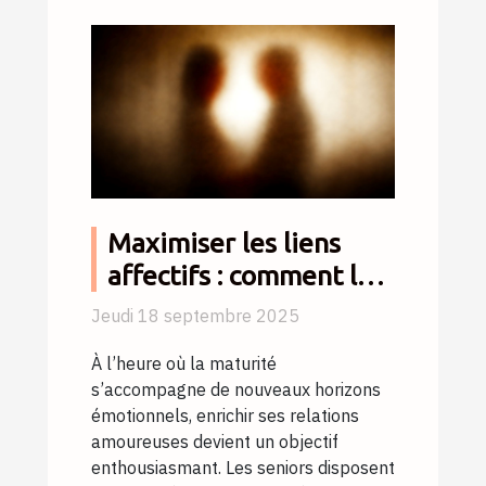
Maximiser les liens
affectifs : comment les
seniors peuvent-ils
Jeudi 18 septembre 2025
enrichir leurs relations
À l’heure où la maturité
amoureuses ?
s’accompagne de nouveaux horizons
émotionnels, enrichir ses relations
amoureuses devient un objectif
enthousiasmant. Les seniors disposent