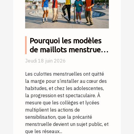
Pourquoi les modèles
de maillots menstruels
explosent chez les ados
Jeudi 18 juin 2026
Les culottes menstruelles ont quitté
la marge pour s’installer au cœur des
habitudes, et chez les adolescentes,
la progression est spectaculaire. À
mesure que les collèges et lycées
multiplient les actions de
sensibilisation, que la précarité
menstruelle devient un sujet public, et
que les réseaux...