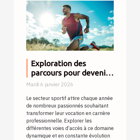
Exploration des
parcours pour devenir
un professionnel
Mardi 6 janvier 2026
qualifié dans le secteur
Le secteur sportif attire chaque année
sportif
de nombreux passionnés souhaitant
transformer leur vocation en carrière
professionnelle. Explorer les
différentes voies d’accès à ce domaine
dynamique et en constante évolution