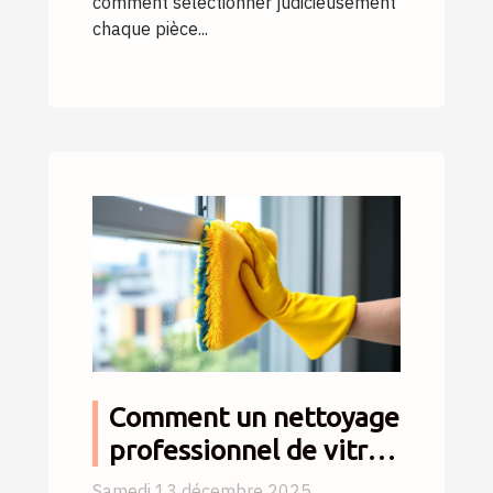
comment sélectionner judicieusement
chaque pièce...
Comment un nettoyage
professionnel de vitres
peut transformer votre
Samedi 13 décembre 2025