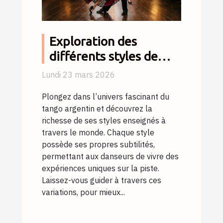
Exploration des
différents styles de
tango argentin
Lundi 23 mars 2026
enseignés
Plongez dans l’univers fascinant du
tango argentin et découvrez la
richesse de ses styles enseignés à
travers le monde. Chaque style
possède ses propres subtilités,
permettant aux danseurs de vivre des
expériences uniques sur la piste.
Laissez-vous guider à travers ces
variations, pour mieux...