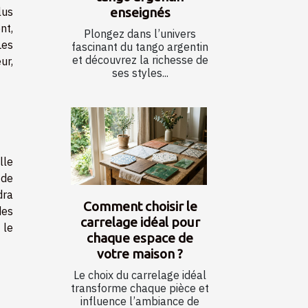
enseignés
lus
nt,
Plongez dans l’univers
Les
fascinant du tango argentin
et découvrez la richesse de
ur,
ses styles...
lle
 de
dra
Comment choisir le
des
carrelage idéal pour
 le
chaque espace de
votre maison ?
Le choix du carrelage idéal
transforme chaque pièce et
influence l’ambiance de