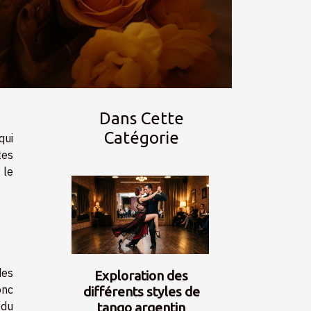
Dans Cette
Catégorie
qui
tes
 le
des
Exploration des
onc
différents styles de
 du
tango argentin