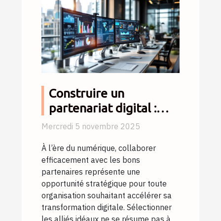
Construire un
partenariat digital :
comment choisir les
Mercredi 5 novembre 2025
bons alliés ?
À l’ère du numérique, collaborer
efficacement avec les bons
partenaires représente une
opportunité stratégique pour toute
organisation souhaitant accélérer sa
transformation digitale. Sélectionner
les alliés idéaux ne se résume pas à