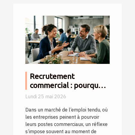
Recrutement
commercial : pourquoi
la personnalité fait
Lundi 25 mai 2026
souvent oublier le CV
Dans un marché de l’emploi tendu, où
les entreprises peinent à pourvoir
leurs postes commerciaux, un réflexe
s’impose souvent au moment de