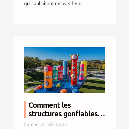
qui souhaitent rénover leur...
Comment les
structures gonflables
personnalisées
Samedi 21 juin 2025