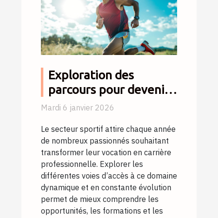
Exploration des
parcours pour devenir
un professionnel
Mardi 6 janvier 2026
qualifié dans le secteur
Le secteur sportif attire chaque année
sportif
de nombreux passionnés souhaitant
transformer leur vocation en carrière
professionnelle. Explorer les
différentes voies d’accès à ce domaine
dynamique et en constante évolution
permet de mieux comprendre les
opportunités, les formations et les