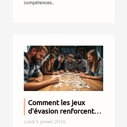
compétences...
Comment les jeux
d'évasion renforcent
les liens d'équipe ?
Lundi 5 janvier 2026