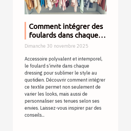
Comment intégrer des
foulards dans chaque
tenue de votre garde-
Dimanche 30 novembre 2025
robe ?
Accessoire polyvalent et intemporel,
le foulard s’invite dans chaque
dressing pour sublimer le style au
quotidien. Découvrir comment intégrer
ce textile permet non seulement de
varier les looks, mais aussi de
personnaliser ses tenues selon ses
envies. Laissez-vous inspirer par des
conseils...