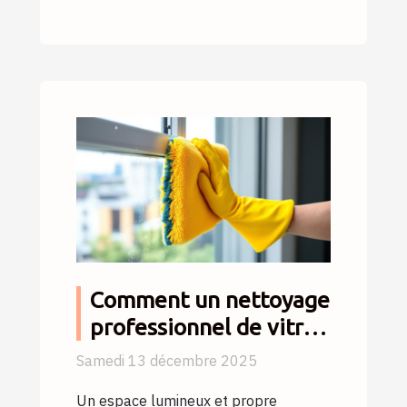
Comment un nettoyage
professionnel de vitres
peut transformer votre
Samedi 13 décembre 2025
espace ?
Un espace lumineux et propre